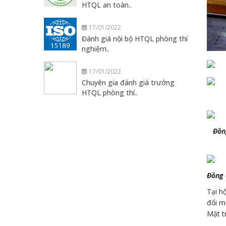
KHÓA HỌC MỚI NHẤT
14/01/2022
Chuyên gia đánh giá trưởng
HTQL an toàn..
17/01/2022
Đánh giá nội bộ HTQL phòng thí
nghiệm..
Đồn
17/01/2022
Chuyên gia đánh giá trưởng
HTQL phòng thí..
Đồng 
Tại h
đổi m
Mặt t