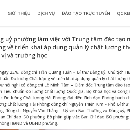
Ủ
GIỚI THIỆU
DỊCH VỤ
ĐÀO TẠO TRỰC TUYẾN
QC KE
g uỷ phường làm việc với Trung tâm đào tạo 
ng về triển khai áp dụng quản lý chất lượng th
 vị và trường học
ngày 23/6, đồng chí Trần Quang Tuấn – Bí thư Đảng uỷ, Chủ tịch 
chuẩn Đo lường Chất lượng về triển khai áp dụng quản lý chất lượng t
Dự hội nghị có đồng chí Lê Minh Tâm – Giám đốc Trung tâm đào tạo 
n Tiêu chuẩn Đo lường Chất lượng Quốc gia, Bộ Khoa học và Công 
ục Đo lường Chất lượng Hải Phòng; đại diện lãnh đạo Phòng hành c
ờng Chất lượng Hải Phòng; đồng chí Nguyễn Thiện Kim – Phó Bí th
g; đồng chí Nguyễn Văn Thắng – Uỷ viên Ban Thường vụ Đảng uỷ, P
Ban Chỉ đạo ISO phường; Bộ phận giúp việc Ban Chỉ đạo ISO phường; B
phòng HĐND và UBND phường.