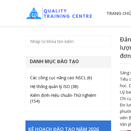
TRANG CH
Đản
lượ
đơn
DANH MỤC ĐÀO TẠO
Sáng 
Các công cục nâng cao NSCL (6)
Tiêu 
học. 
Hệ thống quản lý ISO (38)
Uỷ ba
Kiểm định-Hiệu chuẩn-Thử nghiệm
Chi c
(154)
Đo lư
phườn
viên 
Văn 
KẾ HOẠCH ĐÀO TẠO NĂM 2026