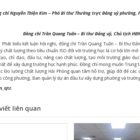
 chí Nguyễn Thiện Kim – Phó Bí thư Thường trực Đảng uỷ phường, P
Đồng chí Trần Quang Tuấn – Bí thư Đảng uỷ, Chủ tịch HĐ
biểu kết luận hội nghị, đồng chí Trần Quang Tuấn – Bí thư Đản
lý chất lượng theo tiêu chuẩn ISO đối với trường học là cơ hội lớn mở
đạo, chỉ đạo, đầu tư, nâng cao chất lượng, tạo môi trường giáo dụ
hất để xây dựng trường học hạnh phúc. Đồng chí mong muốn Trung t
ục Đo lường Chất lượng Hải Phòng quan tâm hỗ trợ, giúp đỡ để các 
p công phường, Ban quản lý dự án đầu tư xây dựng phường và trường
n_qtc
viết liên quan