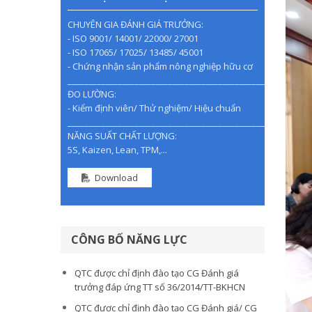
CHUYÊN GIA ĐÁNH GIÁ TRƯỞNG:
- ISO 9001/ 14001/ 22000/ 27001
- ISO 17065/ 17025/ 13485/ 45001
- Chứng nhận sản phẩm nông nghiệp hữu cơ
________________________________________________
ĐO LƯỜNG:
- Kiểm định viên/ Thử nghiệm/ Hiệu chuẩn
________________________________________________
NĂNG SUẤT CHẤT LƯỢNG:
5S, Kaizen, Lean, TPM,...
Download
CÔNG BỐ NĂNG LỰC
QTC được chỉ định đào tạo CG Đánh giá
trưởng đáp ứng TT số 36/2014/TT-BKHCN
QTC được chỉ định đào tạo CG Đánh giá/ CG