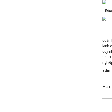
Đồng
Phát 
quản 
lãnh 
duy n
Chi c
nghiệ
admi
Bài 