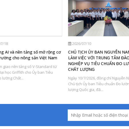
6/07/10
2026/07/10
TỊCH ỦY BAN NGUYỄN NAM HẢI
Trung tâm Đào tạo nghiệp v
VIỆC VỚI TRUNG TÂM ĐÀO TẠO
32 năm bền bỉ lan tỏa tri thứ
ỆP VỤ TIÊU CHUẨN ĐO LƯỜNG
hành cùng quản lý nhà nước 
 LƯỢNG
nghiệp
10/7/2026, đồng chí Nguyễn Nam Hải,
Ngày 12/7/1994, Trung tâm Đào 
ch Ủy ban Tiêu chuẩn Đo lường Chất
vụ Tiêu chuẩn Đo lường Chất lượ
Quốc gia, đã...
được thành lập trong bối...