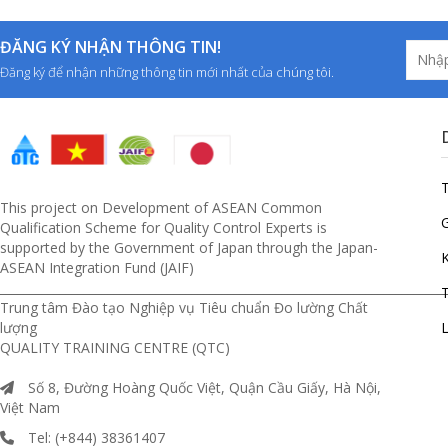
ĐĂNG KÝ NHẬN THÔNG TIN!
Đăng ký để nhận những thông tin mới nhất của chúng tôi.
This project on Development of ASEAN Common
G
Qualification Scheme for Quality Control Experts is
supported by the Government of Japan through the Japan-
ASEAN Integration Fund (JAIF)
__________________________________________________________________________
T
Trung tâm Đào tạo Nghiệp vụ Tiêu chuẩn Đo lường Chất
lượng
L
QUALITY TRAINING CENTRE (QTC)
Số 8, Đường Hoàng Quốc Việt, Quận Cầu Giấy, Hà Nội,
Việt Nam
Tel: (+844) 38361407