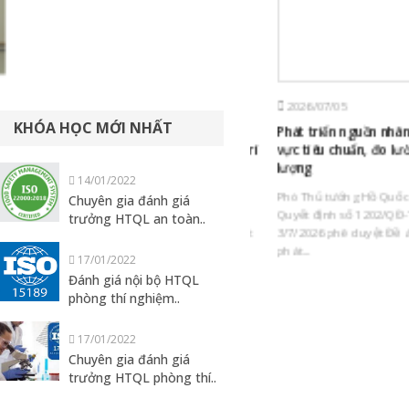
2026/07/10
2026/07/05
KHÓA HỌC MỚI NHẤT
AM
Trung tâm Đào tạo nghiệp vụ
Phát triển nguồn nhân lực 
TCĐLCL: 32 năm bền bỉ lan tỏa tri
vực tiêu chuẩn, đo lường,
thức, đồng hành cùng quản lý
lượng
14/01/2022
nhà nước và doanh nghiệp
Phó Thủ tướng Hồ Quốc Dũn
Chuyên gia đánh giá
Ngày 12/7/1994, Trung tâm Đào tạo
Quyết định số 1202/QĐ-TTg 
trưởng HTQL an toàn..
nghiệp vụ Tiêu chuẩn Đo lường Chất
3/7/2026 phê duyệt Đề án đà
ẩn
lượng (QTC) được thành lập trong
phát...
17/01/2022
.
bối...
Đánh giá nội bộ HTQL
phòng thí nghiệm..
17/01/2022
Chuyên gia đánh giá
trưởng HTQL phòng thí..