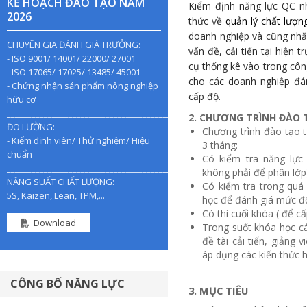
KẾ HOẠCH ĐÀO TẠO NĂM
Kiểm định năng lực QC n
2026
thức về
quản lý chất lượn
doanh nghiệp và cũng nhằ
CHUYÊN GIA ĐÁNH GIÁ TRƯỞNG:
vấn đề, cải tiến tại hiện 
- ISO 9001/ 14001/ 22000/ 27001
cụ thống kê vào trong côn
- ISO 17065/ 17025/ 13485/ 45001
cho các doanh nghiệp đán
- Chứng nhận sản phẩm nông nghiệp
cấp độ.
hữu cơ
________________________________________________
2. CHƯƠNG TRÌNH ĐÀO 
ĐO LƯỜNG:
Chương trình đào tạo t
- Kiểm định viên/ Thử nghiệm/ Hiệu
3 tháng:
chuẩn
Có kiểm tra năng lực
________________________________________________
không phải để phân lớp
NĂNG SUẤT CHẤT LƯỢNG:
Có kiểm tra trong quá 
5S, Kaizen, Lean, TPM,...
học để đánh giá mức độ 
Có thi cuối khóa ( để 
Download
Trong suốt khóa học c
đề tài cải tiến, giảng
áp dụng các kiến thức h
CÔNG BỐ NĂNG LỰC
3. MỤC TIÊU