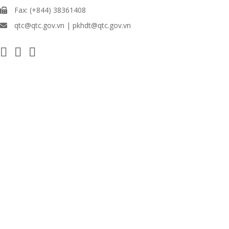
Fax: (+844) 38361408
qtc@qtc.gov.vn | pkhdt@qtc.gov.vn