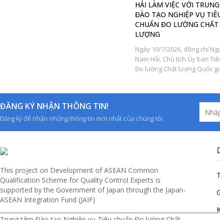
g
rộng cơ hội thị trường cho nông
HẢI LÀM VIỆC VỚI TRUN
ộ
sản Việt Nam
ĐÀO TẠO NGHIỆP VỤ TIÊ
CHUẨN ĐO LƯỜNG CHẤT
Lễ chuyển giao nền tảng số V-
LƯỢNG
Standard từ Trường Đại học Griffith
cho Ủy ban Tiêu chuẩn Đo lường
Ngày 10/7/2026, đồng chí N
y
Chất...
Nam Hải, Chủ tịch Ủy ban Ti
Đo lường Chất lượng Quốc gia
ĐĂNG KÝ NHẬN THÔNG TIN!
Đăng ký để nhận những thông tin mới nhất của chúng tôi.
This project on Development of ASEAN Common
Qualification Scheme for Quality Control Experts is
supported by the Government of Japan through the Japan-
G
ASEAN Integration Fund (JAIF)
__________________________________________________________________________
Trung tâm Đào tạo Nghiệp vụ Tiêu chuẩn Đo lường Chất