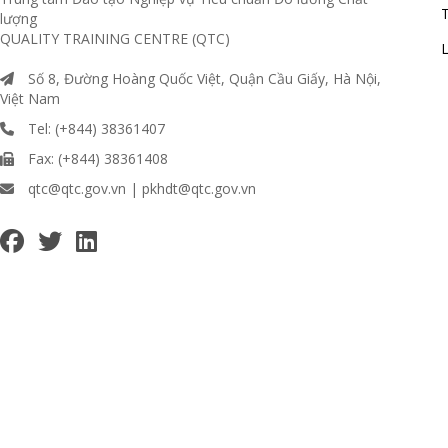
T
lượng
QUALITY TRAINING CENTRE (QTC)
L
Số 8, Đường Hoàng Quốc Việt, Quận Cầu Giấy, Hà Nội,
Việt Nam
Tel: (+844) 38361407
Fax: (+844) 38361408
qtc@qtc.gov.vn | pkhdt@qtc.gov.vn