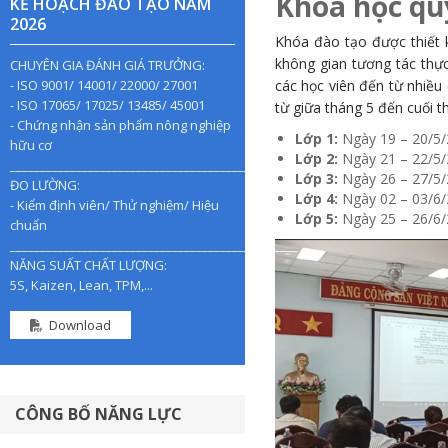
Khóa học quy
KẾ HOẠCH ĐÀO TẠO NĂM
2026
Khóa đào tạo được thiết k
không gian tương tác thực
CHUYÊN GIA ĐÁNH GIÁ TRƯỞNG:
- ISO 9001/ 14001/ 22000/ 27001
các học viên đến từ nhiều 
- ISO 17065/ 17025/ 13485/ 45001
từ giữa tháng 5 đến cuối t
- Chứng nhận sản phẩm nông nghiệp
Lớp 1:
Ngày 19 – 20/5
hữu cơ
Lớp 2:
Ngày 21 – 22/5
________________________________________________
Lớp 3:
Ngày 26 – 27/5
ĐO LƯỜNG:
Lớp 4:
Ngày 02 – 03/6
- Kiểm định viên/ Thử nghiệm/ Hiệu
Lớp 5:
Ngày 25 – 26/6
chuẩn
________________________________________________
NĂNG SUẤT CHẤT LƯỢNG:
5S, Kaizen, Lean, TPM,...
Download
CÔNG BỐ NĂNG LỰC