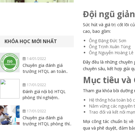
Đội ngũ giản
Sức hút và giá trị cốt lõi
cao, bao gồm:
Ông Đặng Đức Sơn
KHÓA HỌC MỚI NHẤT
Ông Trịnh Xuân Tùng
Ông Nguyễn Hoàng Lê
14/01/2022
Đây đều là những chuyên g
Chuyên gia đánh giá
chuyên sâu, kết hợp giải q
trưởng HTQL an toàn..
Mục tiêu và 
17/01/2022
Tham gia khóa bồi dưỡng n
Đánh giá nội bộ HTQL
phòng thí nghiệm..
Hệ thống hóa toàn bộ c
Nắm vững các nguyên tắ
17/01/2022
Trao đổi và kết nối mạn
Chuyên gia đánh giá
Mọi công tác chuẩn bị về
trưởng HTQL phòng thí..
qua và phê duyệt, đảm bảo 