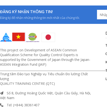
ĐĂNG KÝ NHẬN THÔNG TIN!
Đăng ký để nhận những thông tin mới nhất của chúng tôi.
This project on Development of ASEAN Common
G
Qualification Scheme for Quality Control Experts is
supported by the Government of Japan through the Japan-
ASEAN Integration Fund (JAIF)
__________________________________________________________________________
T
Trung tâm Đào tạo Nghiệp vụ Tiêu chuẩn Đo lường Chất
lượng
L
QUALITY TRAINING CENTRE (QTC)
Số 8, Đường Hoàng Quốc Việt, Quận Cầu Giấy, Hà Nội,
Việt Nam
Tel: (+844) 38361407