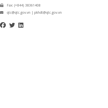
Fax: (+844) 38361408
qtc@qtc.gov.vn | pkhdt@qtc.gov.vn