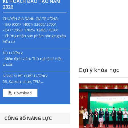
KẾ HOẠCH ĐÀO TẠO NĂM
2026
CHUYÊN GIA ĐÁNH GIÁ TRƯỞNG:
- ISO 9001/ 14001/ 22000/ 27001
- ISO 17065/ 17025/ 13485/ 45001
- Chứng nhận sản phẩm nông nghiệp
hữu cơ
________________________________________________
ĐO LƯỜNG:
- Kiểm định viên/ Thử nghiệm/ Hiệu
chuẩn
Gợi ý khóa học
________________________________________________
NĂNG SUẤT CHẤT LƯỢNG:
5S, Kaizen, Lean, TPM,...
Download
CÔNG BỐ NĂNG LỰC