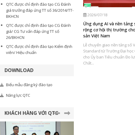
QTC được chỉ định đào tạo CG Đánh
giá trưởng đáp ứng TT số 36/2014/TT-
2026/08/06
2026/07/18
BKHCN
t
Trung tâm Đào tạo nghiệp vụ
Ứng dụng AI và nền tảng
QTC được chỉ định đào tạo CG Đánh
Tiêu chuẩn Đo lường Chất lượng
rộng cơ hội thị trường ch
giá/ CG Tư vấn đáp ứng TT số
tổ chức đào tạo Đánh giá nội bộ
sản Việt Nam
26/BKHCN
Đo
về ISO 9001:2015 và ISO/IEC
Lễ chuyển giao nền tảng số V
QTC được chỉ định đào tạo Kiểm định
17025:2017
Standard từ Trường Đại học G
viên/ Hiệu chuẩn
m
Thực hiện kế hoạch đào tạo theo
cho Ủy ban Tiêu chuẩn Đo l
 VC
nhu cầu của doanh nghiệp, từ ngày
Chất...
04 – 12/8/2026, Trung tâm Đào...
DOWNLOAD
Biểu mẫu đăng ký đào tạo
Năng lực QTC
KHÁCH HÀNG VỚI QTC