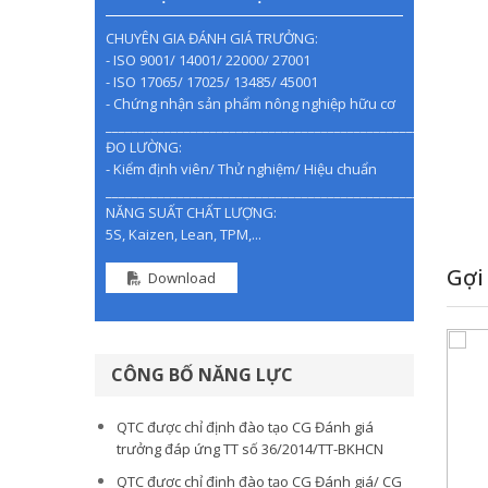
CHUYÊN GIA ĐÁNH GIÁ TRƯỞNG:
- ISO 9001/ 14001/ 22000/ 27001
- ISO 17065/ 17025/ 13485/ 45001
- Chứng nhận sản phẩm nông nghiệp hữu cơ
________________________________________________
ĐO LƯỜNG:
- Kiểm định viên/ Thử nghiệm/ Hiệu chuẩn
________________________________________________
NĂNG SUẤT CHẤT LƯỢNG:
5S, Kaizen, Lean, TPM,...
Gợi
Download
CÔNG BỐ NĂNG LỰC
QTC được chỉ định đào tạo CG Đánh giá
trưởng đáp ứng TT số 36/2014/TT-BKHCN
QTC được chỉ định đào tạo CG Đánh giá/ CG