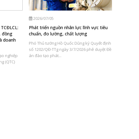
2026/07/05
2026/07/
ụ TCĐLCL:
Phát triển nguồn nhân lực lĩnh vực tiêu
Thông báo
c, đồng
chuẩn, đo lường, chất lượng
vòng 2 kỳ
và doanh
2026 tại 
Phó Thủ tướng Hồ Quốc Dũng ký Quyết định
Tiêu chuẩ
số 1202/QĐ-TTg ngày 3/7/2026 phê duyệt Đề
tạo nghiệp
án đào tạo phát...
Quyết định
ng (QTC)
hạch vòng
thông báo..