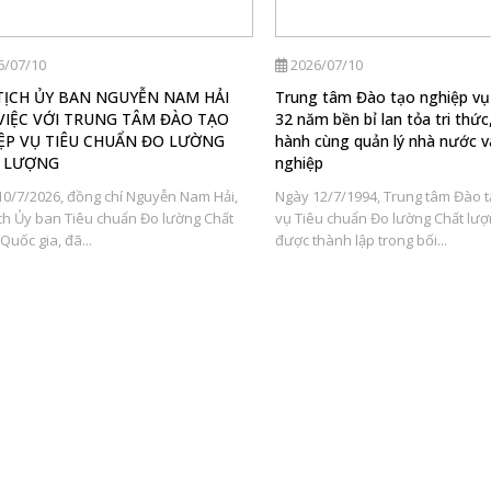
6/07/10
2026/07/10
TỊCH ỦY BAN NGUYỄN NAM HẢI
Trung tâm Đào tạo nghiệp v
VIỆC VỚI TRUNG TÂM ĐÀO TẠO
32 năm bền bỉ lan tỏa tri thứ
ỆP VỤ TIÊU CHUẨN ĐO LƯỜNG
hành cùng quản lý nhà nước 
 LƯỢNG
nghiệp
10/7/2026, đồng chí Nguyễn Nam Hải,
Ngày 12/7/1994, Trung tâm Đào 
ch Ủy ban Tiêu chuẩn Đo lường Chất
vụ Tiêu chuẩn Đo lường Chất lượ
Quốc gia, đã...
được thành lập trong bối...