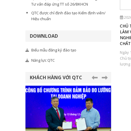
Tư vấn đáp ứng TT số 26/BKHCN
QTC được chỉ định đào tạo Kiểm định viên/
2026/07/18
202
Hiệu chuẩn
p vụ Tiêu
Ứng dụng AI và nền tảng số mở rộng cơ
CHỦ 
ng tổ chức đào
hội thị trường cho nông sản Việt Nam
LÀM 
DOWNLOAD
SO 9001:2015 và
NGHI
Lễ chuyển giao nền tảng số V-Standard từ
CHẤT
Trường Đại học Griffith cho Ủy ban Tiêu
Biểu mẫu đăng ký đào tạo
 theo nhu cầu
chuẩn Đo lường Chất...
Ngày 
4 – 12/8/2026,
Chủ tị
Năng lực QTC
lượng 
KHÁCH HÀNG VỚI QTC