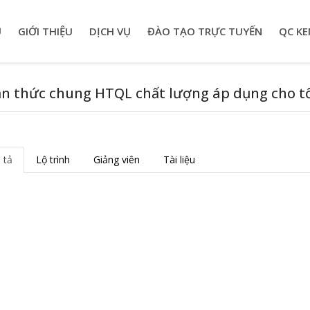
Ủ
GIỚI THIỆU
DỊCH VỤ
ĐÀO TẠO TRỰC TUYẾN
QC KE
n thức chung HTQL chất lượng áp dụng cho tổ 
 tả
Lộ trình
Giảng viên
Tài liệu