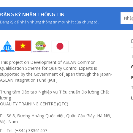
ĐĂNG KÝ NHẬN THÔNG TIN!
Đăng ký để nhận những thông tin mới nhất của chúng tôi.
This project on Development of ASEAN Common
G
Qualification Scheme for Quality Control Experts is
supported by the Government of Japan through the Japan-
ASEAN Integration Fund (JAIF)
__________________________________________________________________________
T
Trung tâm Đào tạo Nghiệp vụ Tiêu chuẩn Đo lường Chất
lượng
L
QUALITY TRAINING CENTRE (QTC)
Số 8, Đường Hoàng Quốc Việt, Quận Cầu Giấy, Hà Nội,
Việt Nam
Tel: (+844) 38361407