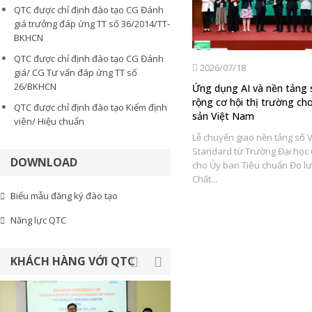
QTC được chỉ định đào tạo CG Đánh
giá trưởng đáp ứng TT số 36/2014/TT-
BKHCN
QTC được chỉ định đào tạo CG Đánh
2026/08/06
2026/07/18
giá/ CG Tư vấn đáp ứng TT số
26/BKHCN
t
Trung tâm Đào tạo nghiệp vụ
Ứng dụng AI và nền tảng
Tiêu chuẩn Đo lường Chất lượng
rộng cơ hội thị trường ch
QTC được chỉ định đào tạo Kiểm định
tổ chức đào tạo Đánh giá nội bộ
sản Việt Nam
viên/ Hiệu chuẩn
Đo
về ISO 9001:2015 và ISO/IEC
Lễ chuyển giao nền tảng số V
17025:2017
Standard từ Trường Đại học G
DOWNLOAD
m
Thực hiện kế hoạch đào tạo theo
cho Ủy ban Tiêu chuẩn Đo l
 VC
nhu cầu của doanh nghiệp, từ ngày
Chất...
04 – 12/8/2026, Trung tâm Đào...
Biểu mẫu đăng ký đào tạo
Năng lực QTC
KHÁCH HÀNG VỚI QTC