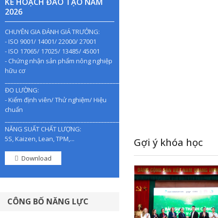
KẾ HOẠCH ĐÀO TẠO NĂM
2026
CHUYÊN GIA ĐÁNH GIÁ TRƯỞNG:
- ISO 9001/ 14001/ 22000/ 27001
- ISO 17065/ 17025/ 13485/ 45001
- Chứng nhận sản phẩm nông nghiệp
hữu cơ
________________________________________________
ĐO LƯỜNG:
- Kiểm định viên/ Thử nghiệm/ Hiệu
chuẩn
________________________________________________
NĂNG SUẤT CHẤT LƯỢNG:
5S, Kaizen, Lean, TPM,...
Gợi ý khóa học
Download
CÔNG BỐ NĂNG LỰC