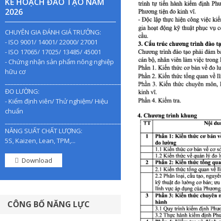
KẾ HOẠCH ĐÀO TẠO NĂM
2026
CHUYÊN GIA ĐÁNH GIÁ TRƯỞNG:
- ISO 9001/ 14001/ 22000/ 27001
- ISO 17065/ 17025/ 13485/ 45001
- Chứng nhận sản phẩm nông nghiệp
hữu cơ
________________________________________________
ĐO LƯỜNG:
- Kiểm định viên/ Thử nghiệm/ Hiệu
chuẩn
________________________________________________
NĂNG SUẤT CHẤT LƯỢNG:
5S, Kaizen, Lean, TPM,...
Download
CÔNG BỐ NĂNG LỰC