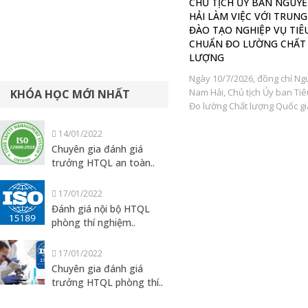
ở
CHỦ TỊCH ỦY BAN NGUYỄN NAM
Trung tâm Đào tạo nghiệ
g
HẢI LÀM VIỆC VỚI TRUNG TÂM
TCĐLCL: 32 năm bền bỉ lan
ĐÀO TẠO NGHIỆP VỤ TIÊU
thức, đồng hành cùng quả
CHUẨN ĐO LƯỜNG CHẤT
nhà nước và doanh nghiệ
LƯỢNG
h
Ngày 12/7/1994, Trung tâm Đ
Ngày 10/7/2026, đồng chí Nguyễn
nghiệp vụ Tiêu chuẩn Đo lườ
Nam Hải, Chủ tịch Ủy ban Tiêu chuẩn
lượng (QTC) được thành lập 
KHÓA HỌC MỚI NHẤT
Đo lường Chất lượng Quốc gia, đã...
bối...
14/01/2022
Chuyên gia đánh giá
trưởng HTQL an toàn..
17/01/2022
Đánh giá nội bộ HTQL
phòng thí nghiệm..
17/01/2022
Chuyên gia đánh giá
trưởng HTQL phòng thí..