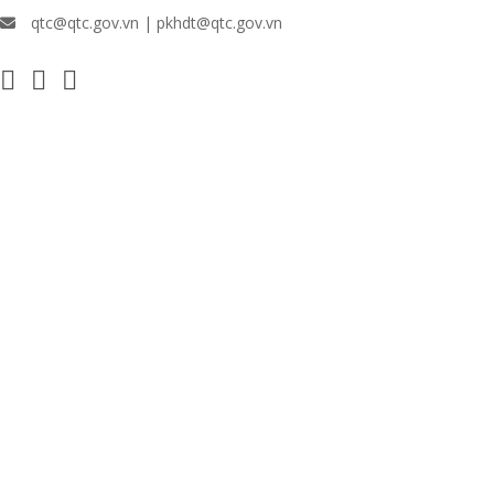
qtc@qtc.gov.vn | pkhdt@qtc.gov.vn