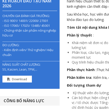
KẾ HOẠCH ĐÀO TẠO NĂM
hành hiệu chuẩn thiết bị 
2026
kinh nghiệm cần thiết đáp
Sau khóa học, học viên đ
CHUYÊN GIA ĐÁNH GIÁ TRƯỞNG:
khóa đào tạo đo lường.
- ISO 9001/ 14001/ 22000/ 27001
- ISO 17065/ 17025/ 13485/ 45001
Tóm tắt nội dung khóa 
- Chứng nhận sản phẩm nông nghiệp
Phần lý thuyết
:
hữu cơ
________________________________________________
Khái niệm về đơn vị đo 
ĐO LƯỜNG:
lường lực
- Kiểm định viên/ Thử nghiệm/ Hiệu
Phân loại, cấu tạo, ngu
chuẩn
moment lực
________________________________________________
Quy trình hiệu chuẩn t
NĂNG SUẤT CHẤT LƯỢNG:
5S, Kaizen, Lean, TPM,...
Phần thực hành :
Thực hà
Phần kiểm tra:
Kiểm tra,
Download
Đối tượng tham dự
Kỹ thuật viên đo lường
Cán bộ thực hiện công 
CÔNG BỐ NĂNG LỰC
vị / tổ chức được Tổng
chỉ định hoặc ủy quyền