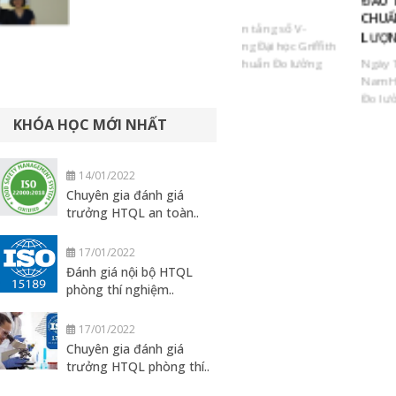
ộ
sản Việt Nam
ĐÀO TẠO NGHIỆP VỤ TIÊ
CHUẨN ĐO LƯỜNG CHẤT
Lễ chuyển giao nền tảng số V-
LƯỢNG
Standard từ Trường Đại học Griffith
cho Ủy ban Tiêu chuẩn Đo lường
Ngày 10/7/2026, đồng chí N
y
Chất...
Nam Hải, Chủ tịch Ủy ban Ti
Đo lường Chất lượng Quốc gia
KHÓA HỌC MỚI NHẤT
14/01/2022
Chuyên gia đánh giá
trưởng HTQL an toàn..
17/01/2022
Đánh giá nội bộ HTQL
phòng thí nghiệm..
17/01/2022
Chuyên gia đánh giá
trưởng HTQL phòng thí..