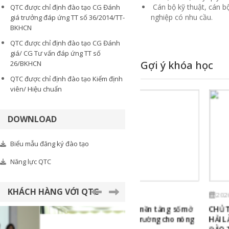
Cán bộ kỹ thuật, cán b
QTC được chỉ định đào tạo CG Đánh
nghiệp có nhu cầu.
giá trưởng đáp ứng TT số 36/2014/TT-
BKHCN
QTC được chỉ định đào tạo CG Đánh
giá/ CG Tư vấn đáp ứng TT số
Gợi ý khóa học
26/BKHCN
QTC được chỉ định đào tạo Kiểm định
viên/ Hiệu chuẩn
DOWNLOAD
Biểu mẫu đăng ký đào tạo
Năng lực QTC
KHÁCH HÀNG VỚI QTC
2026/07/18
2026/07/10
Ứng dụng AI và nền tảng số mở
CHỦ TỊCH ỦY BAN NGUY
g
rộng cơ hội thị trường cho nông
HẢI LÀM VIỆC VỚI TRUN