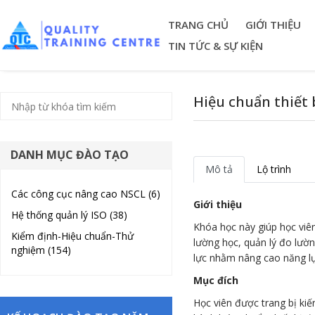
TRANG CHỦ
GIỚI THIỆU
TIN TỨC & SỰ KIỆN
Hiệu chuẩn thiết 
DANH MỤC ĐÀO TẠO
Mô tả
Lộ trình
Các công cục nâng cao NSCL (6)
Giới thiệu
Hệ thống quản lý ISO (38)
Khóa học này giúp học viên
Kiểm định-Hiệu chuẩn-Thử
lường học, quản lý đo lườ
nghiệm (154)
lực nhằm nâng cao năng lự
Mục đích
Học viên được trang bị kiế