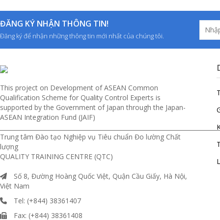
ĐĂNG KÝ NHẬN THÔNG TIN!
Đăng ký để nhận những thông tin mới nhất của chúng tôi.
This project on Development of ASEAN Common
Qualification Scheme for Quality Control Experts is
supported by the Government of Japan through the Japan-
G
ASEAN Integration Fund (JAIF)
__________________________________________________________________________
Trung tâm Đào tạo Nghiệp vụ Tiêu chuẩn Đo lường Chất
T
lượng
QUALITY TRAINING CENTRE (QTC)
L
Số 8, Đường Hoàng Quốc Việt, Quận Cầu Giấy, Hà Nội,
Việt Nam
Tel: (+844) 38361407
Fax: (+844) 38361408