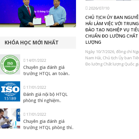
2026/07/18
2026/07/10
Ứng dụng AI và nền tảng số mở
CHỦ TỊCH ỦY BAN NGUY
g
rộng cơ hội thị trường cho nông
HẢI LÀM VIỆC VỚI TRUN
ộ
sản Việt Nam
ĐÀO TẠO NGHIỆP VỤ TIÊ
CHUẨN ĐO LƯỜNG CHẤT
Lễ chuyển giao nền tảng số V-
LƯỢNG
KHÓA HỌC MỚI NHẤT
Standard từ Trường Đại học Griffith
cho Ủy ban Tiêu chuẩn Đo lường
Ngày 10/7/2026, đồng chí N
y
Chất...
Nam Hải, Chủ tịch Ủy ban Ti
14/01/2022
Đo lường Chất lượng Quốc gia
Chuyên gia đánh giá
trưởng HTQL an toàn..
17/01/2022
Đánh giá nội bộ HTQL
phòng thí nghiệm..
17/01/2022
Chuyên gia đánh giá
trưởng HTQL phòng thí..