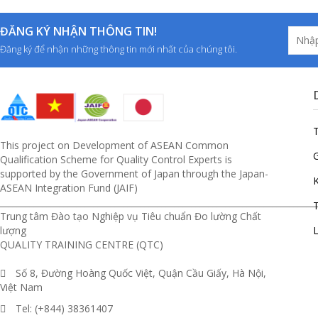
ĐĂNG KÝ NHẬN THÔNG TIN!
Đăng ký để nhận những thông tin mới nhất của chúng tôi.
This project on Development of ASEAN Common
G
Qualification Scheme for Quality Control Experts is
supported by the Government of Japan through the Japan-
ASEAN Integration Fund (JAIF)
__________________________________________________________________________
T
Trung tâm Đào tạo Nghiệp vụ Tiêu chuẩn Đo lường Chất
lượng
L
QUALITY TRAINING CENTRE (QTC)
Số 8, Đường Hoàng Quốc Việt, Quận Cầu Giấy, Hà Nội,
Việt Nam
Tel: (+844) 38361407