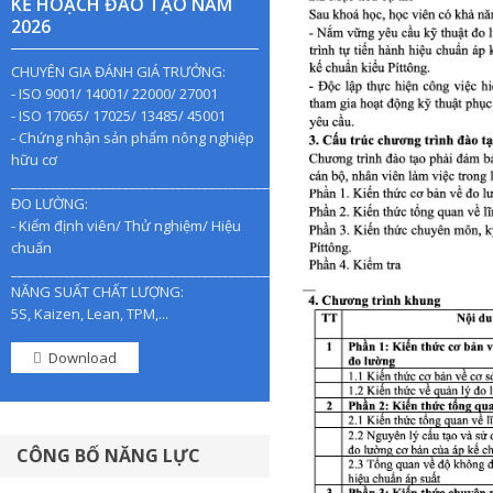
KẾ HOẠCH ĐÀO TẠO NĂM
2026
CHUYÊN GIA ĐÁNH GIÁ TRƯỞNG:
- ISO 9001/ 14001/ 22000/ 27001
- ISO 17065/ 17025/ 13485/ 45001
- Chứng nhận sản phẩm nông nghiệp
hữu cơ
________________________________________________
ĐO LƯỜNG:
- Kiểm định viên/ Thử nghiệm/ Hiệu
chuẩn
________________________________________________
NĂNG SUẤT CHẤT LƯỢNG:
5S, Kaizen, Lean, TPM,...
Download
CÔNG BỐ NĂNG LỰC