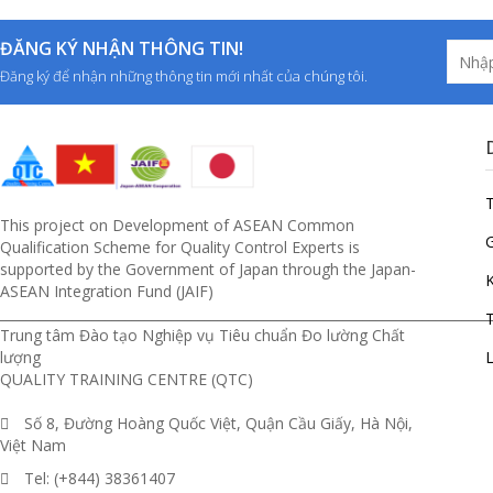
ĐĂNG KÝ NHẬN THÔNG TIN!
Đăng ký để nhận những thông tin mới nhất của chúng tôi.
This project on Development of ASEAN Common
G
Qualification Scheme for Quality Control Experts is
supported by the Government of Japan through the Japan-
ASEAN Integration Fund (JAIF)
__________________________________________________________________________
T
Trung tâm Đào tạo Nghiệp vụ Tiêu chuẩn Đo lường Chất
lượng
L
QUALITY TRAINING CENTRE (QTC)
Số 8, Đường Hoàng Quốc Việt, Quận Cầu Giấy, Hà Nội,
Việt Nam
Tel: (+844) 38361407