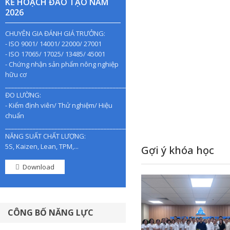
KẾ HOẠCH ĐÀO TẠO NĂM
2026
CHUYÊN GIA ĐÁNH GIÁ TRƯỞNG:
- ISO 9001/ 14001/ 22000/ 27001
- ISO 17065/ 17025/ 13485/ 45001
- Chứng nhận sản phẩm nông nghiệp
hữu cơ
________________________________________________
ĐO LƯỜNG:
- Kiểm định viên/ Thử nghiệm/ Hiệu
chuẩn
________________________________________________
NĂNG SUẤT CHẤT LƯỢNG:
5S, Kaizen, Lean, TPM,...
Gợi ý khóa học
Download
CÔNG BỐ NĂNG LỰC