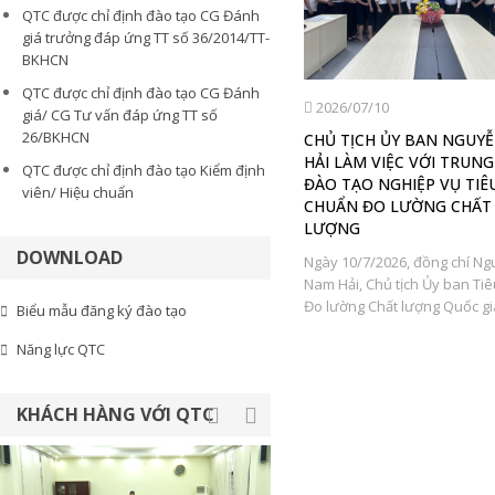
QTC được chỉ định đào tạo CG Đánh
giá trưởng đáp ứng TT số 36/2014/TT-
BKHCN
QTC được chỉ định đào tạo CG Đánh
2026/07/18
2026/07/10
giá/ CG Tư vấn đáp ứng TT số
26/BKHCN
Ứng dụng AI và nền tảng số mở
CHỦ TỊCH ỦY BAN NGUY
g
rộng cơ hội thị trường cho nông
HẢI LÀM VIỆC VỚI TRUN
QTC được chỉ định đào tạo Kiểm định
ộ
sản Việt Nam
ĐÀO TẠO NGHIỆP VỤ TIÊ
viên/ Hiệu chuẩn
CHUẨN ĐO LƯỜNG CHẤT
Lễ chuyển giao nền tảng số V-
LƯỢNG
Standard từ Trường Đại học Griffith
DOWNLOAD
cho Ủy ban Tiêu chuẩn Đo lường
Ngày 10/7/2026, đồng chí N
y
Chất...
Nam Hải, Chủ tịch Ủy ban Ti
Đo lường Chất lượng Quốc gia
Biểu mẫu đăng ký đào tạo
Năng lực QTC
KHÁCH HÀNG VỚI QTC