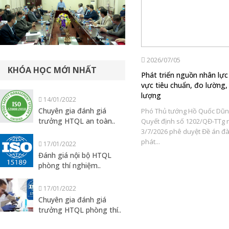
2026/07/10
2026/07/05
KHÓA HỌC MỚI NHẤT
AM
Trung tâm Đào tạo nghiệp vụ
Phát triển nguồn nhân lực 
TCĐLCL: 32 năm bền bỉ lan tỏa tri
vực tiêu chuẩn, đo lường,
thức, đồng hành cùng quản lý
lượng
14/01/2022
nhà nước và doanh nghiệp
Chuyên gia đánh giá
Phó Thủ tướng Hồ Quốc Dũn
trưởng HTQL an toàn..
Ngày 12/7/1994, Trung tâm Đào tạo
Quyết định số 1202/QĐ-TTg 
nghiệp vụ Tiêu chuẩn Đo lường Chất
3/7/2026 phê duyệt Đề án đà
ẩn
lượng (QTC) được thành lập trong
phát...
17/01/2022
.
bối...
Đánh giá nội bộ HTQL
phòng thí nghiệm..
17/01/2022
Chuyên gia đánh giá
trưởng HTQL phòng thí..