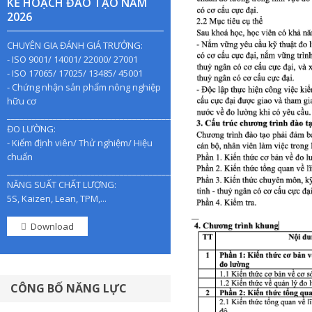
KẾ HOẠCH ĐÀO TẠO NĂM
2026
CHUYÊN GIA ĐÁNH GIÁ TRƯỞNG:
- ISO 9001/ 14001/ 22000/ 27001
- ISO 17065/ 17025/ 13485/ 45001
- Chứng nhận sản phẩm nông nghiệp
hữu cơ
________________________________________________
ĐO LƯỜNG:
- Kiểm định viên/ Thử nghiệm/ Hiệu
chuẩn
________________________________________________
NĂNG SUẤT CHẤT LƯỢNG:
5S, Kaizen, Lean, TPM,...
Download
CÔNG BỐ NĂNG LỰC