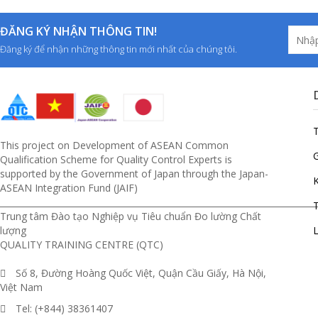
ĐĂNG KÝ NHẬN THÔNG TIN!
Đăng ký để nhận những thông tin mới nhất của chúng tôi.
This project on Development of ASEAN Common
G
Qualification Scheme for Quality Control Experts is
supported by the Government of Japan through the Japan-
ASEAN Integration Fund (JAIF)
__________________________________________________________________________
T
Trung tâm Đào tạo Nghiệp vụ Tiêu chuẩn Đo lường Chất
lượng
L
QUALITY TRAINING CENTRE (QTC)
Số 8, Đường Hoàng Quốc Việt, Quận Cầu Giấy, Hà Nội,
Việt Nam
Tel: (+844) 38361407